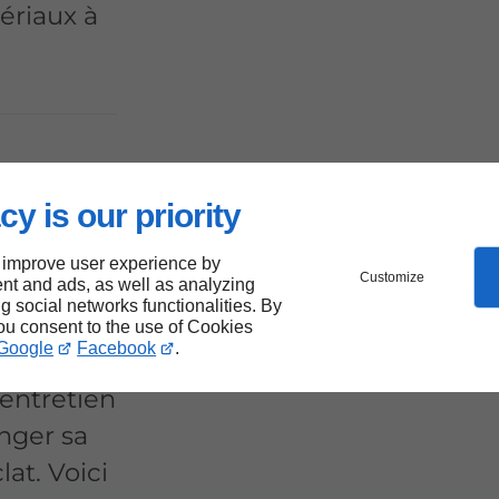
ériaux à
 en
cy is our priority
 improve user experience by
Customize
nt and ads, as well as analyzing
ng social networks functionalities. By
uté
you consent to the use of Cookies
Google
Facebook
.
entretien
onger sa
at. Voici