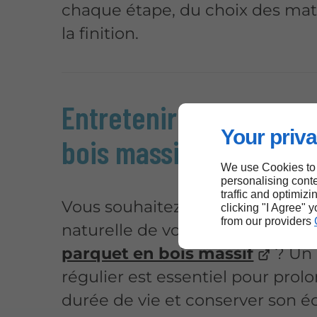
chaque étape, du choix des mat
la finition.
Entretenir un parquet
Your priva
bois massif à Pessac
We use Cookies to
personalising conte
traffic and optimizi
Vous souhaitez préserver la bea
clicking "I Agree" 
from our providers
naturelle de votre
parquet en bois massif
? Un 
régulier est essentiel pour prol
durée de vie et conserver son écl