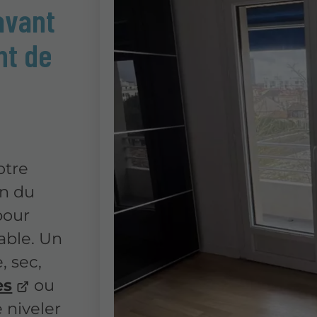
avant
nt de
otre
on du
pour
able. Un
, sec,
es
ou
e niveler