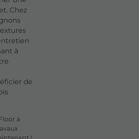
et. Chez
agnons
textures
entretien
nant à
tre
éficier de
ois
Floor à
ravaux
intenant !