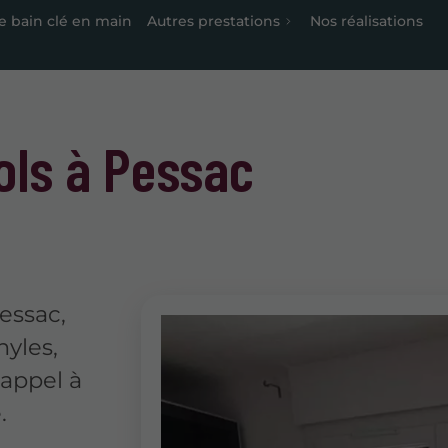
de bain clé en main
Autres prestations
Nos réalisations
ols à Pessac
Pessac,
nyles,
 appel à
.