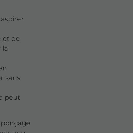
aspirer
 et de
 la
ien
r sans
le peut
n ponçage
nner une