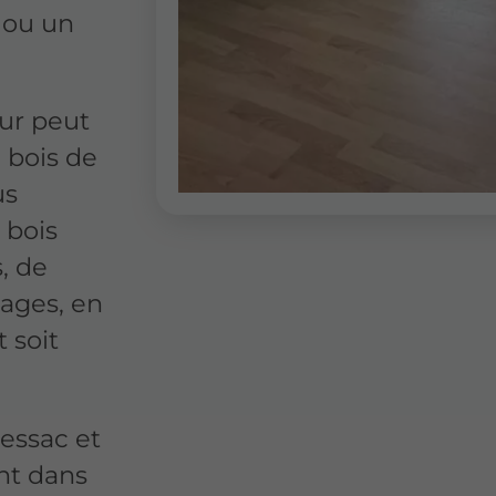
 ou un
eur peut
 bois de
us
 bois
, de
lages, en
 soit
Pessac et
nt dans