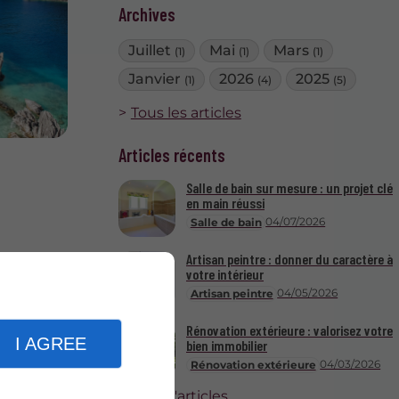
Archives
Juillet
Mai
Mars
(1)
(1)
(1)
Janvier
2026
2025
(1)
(4)
(5)
Tous les articles
Articles récents
Salle de bain sur mesure : un projet clé
en main réussi
04/07/2026
Salle de bain
Artisan peintre : donner du caractère à
votre intérieur
04/05/2026
Artisan peintre
Rénovation extérieure : valorisez votre
I AGREE
bien immobilier
04/03/2026
Rénovation extérieure
Plus d'articles