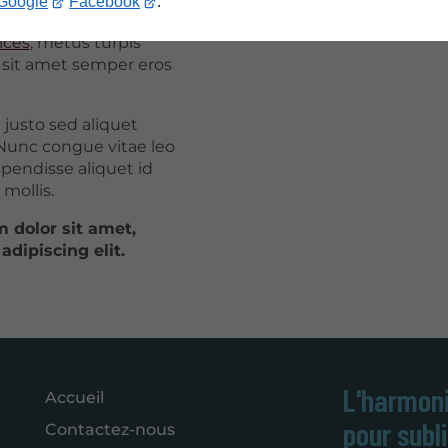
Google
Facebook
.
t. Fusce congue,
nulla
ices
, metus turpis
, sit amet semper eros
 justo sed aliquet
unc congue vitae leo
pendisse aliquet id
mollis.
 dolor sit amet,
adipiscing elit.
L'harmoni
Accueil
pour subl
Contactez-nous