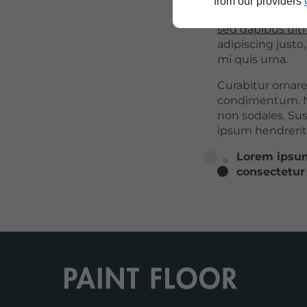
from our providers
auctor imperdie
sed dapibus ultr
adipiscing justo
mi quis urna.
Curabitur ornare
condimentum. N
non sodales. Sus
ipsum hendrerit 
Lorem ipsum
consectetur 