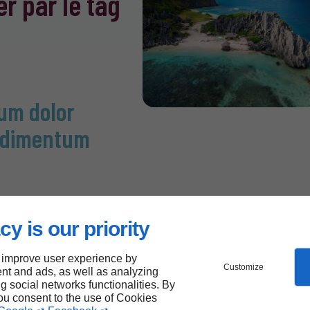
r par le tag
um dolor
ndimentum
or sit amet,
scing elit. Proin vel
cy is our priority
venenatis tortor
ittis libero.
 improve user experience by
Customize
nt and ads, as well as analyzing
l erat vitae varius.
ng social networks functionalities. By
purus ut leo mollis
you consent to the use of Cookies
isque rutrum est ac