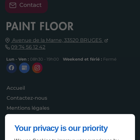
Contact
Avenue de la Marne,
33520
BRUGES
09 74 56 12 42
Lun - Ven :
08h30 - 19h00
Weekend et férié :
Fermé
Accueil
Contactez-nous
Mentions légales
Plan du site
Your privacy is our priority